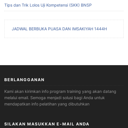
Tips dan Trik Lolos Uji Kompetensi (SKK) BNSP
JADWAL BERBUKA PUASA DAN IMSAKIYAH 1444H
BERLANGGANAN
Kami akan kirimkan info program training yang akan datang
melalui email. Semoga menjadi solusi bagi Anda untuk
mendapatkan info pelatihan yang dibutuhkan
SILAKAN MASUKKAN E-MAIL ANDA