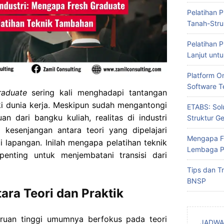
Pelatihan P
Tanah-Stru
Pelatihan P
Lanjut untu
Platform On
Software Te
raduate
sering kali menghadapi tantangan
i dunia kerja. Meskipun sudah mengantongi
ETABS: Sol
n dari bangku kuliah, realitas di industri
Struktur G
kesenjangan antara teori yang dipelajari
Mengapa F
 lapangan. Inilah mengapa pelatihan teknik
Lembaga Pe
enting untuk menjembatani transisi dari
Tips dan Tr
BNSP
ara Teori dan Praktik
uruan tinggi umumnya berfokus pada teori
JADWA