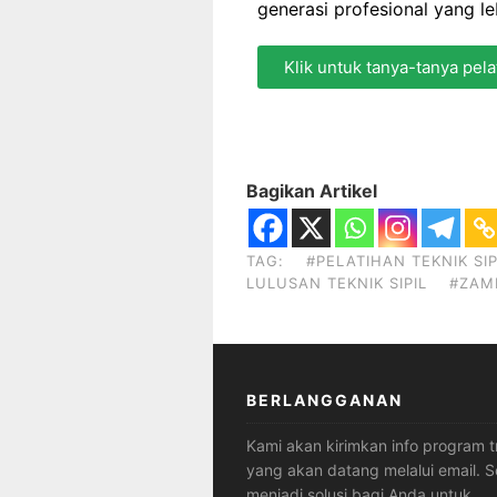
generasi profesional yang le
Klik untuk tanya-tanya pela
Bagikan Artikel
TAG:
#PELATIHAN TEKNIK SI
LULUSAN TEKNIK SIPIL
#ZAM
BERLANGGANAN
Kami akan kirimkan info program t
yang akan datang melalui email.
menjadi solusi bagi Anda untuk