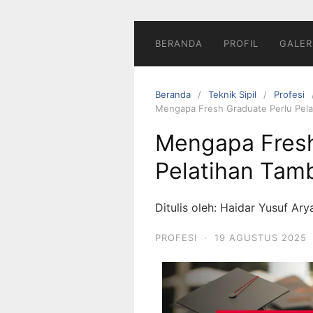
BERANDA
PROFIL
GALER
Beranda
Teknik Sipil
Profesi
Mengapa Fresh Graduate Perlu Pel
Mengapa Fresh
Pelatihan Tam
Ditulis oleh: Haidar Yusuf Ar
PROFESI
·
19 AGUSTUS 2025