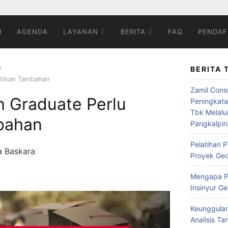
I
AGENDA
LAYANAN
BERITA
FAQ
PENDAF
BERITA 
atihan Tambahan
Zamil Cons
 Graduate Perlu
Peningkata
Tbk Melalu
bahan
Pangkalpi
Pelatihan P
ya Baskara
Proyek Geo
Mengapa Pe
Insinyur G
Keunggulan
Analisis Ta