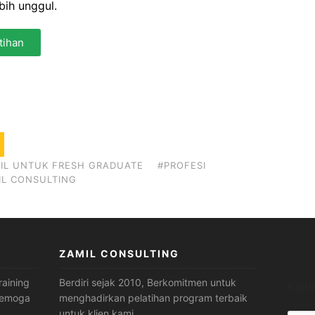
bih unggul.
tihan
PIL UNTUK FRESH GRADUATE
#PROFESI
IL CONSULTING
ZAMIL CONSULTING
raining
Berdiri sejak 2010, Berkomitmen untuk
KIR
 Semoga
menghadirkan pelatihan program terbaik
untuk klien kami.