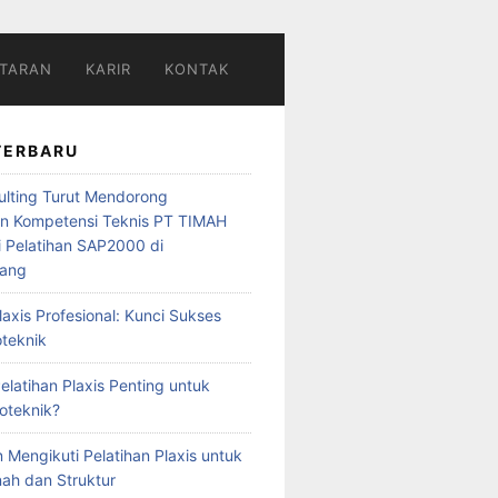
TARAN
KARIR
KONTAK
TERBARU
ulting Turut Mendorong
n Kompetensi Teknis PT TIMAH
i Pelatihan SAP2000 di
nang
laxis Profesional: Kunci Sukses
teknik
latihan Plaxis Penting untuk
eoteknik?
 Mengikuti Pelatihan Plaxis untuk
nah dan Struktur