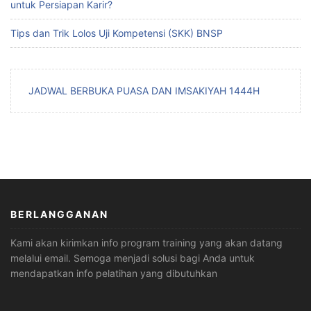
untuk Persiapan Karir?
Tips dan Trik Lolos Uji Kompetensi (SKK) BNSP
JADWAL BERBUKA PUASA DAN IMSAKIYAH 1444H
BERLANGGANAN
Kami akan kirimkan info program training yang akan datang
melalui email. Semoga menjadi solusi bagi Anda untuk
mendapatkan info pelatihan yang dibutuhkan