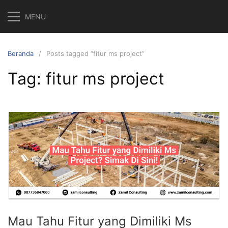
Langsung
MENU
ke
konten
Beranda
Posts tagged “fitur ms project”
Tag:
fitur ms project
Mau Tahu Fitur yang Dimiliki Ms