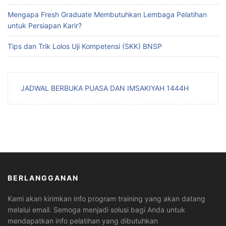
Mengapa Fresh Graduate Membutuhkan Lembaga Pelatihan
untuk Persiapan Karir?
Tips dan Trik Lolos Uji Kompetensi (SKK) BNSP
JADWAL BERBUKA PUASA DAN IMSAKIYAH 1444H
BERLANGGANAN
Kami akan kirimkan info program training yang akan datang
melalui email. Semoga menjadi solusi bagi Anda untuk
mendapatkan info pelatihan yang dibutuhkan