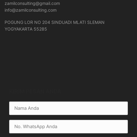
zamilconsulting@gmail.com
info@zamilconsulting.com
POGUNG LOR NO 204 SINDUADI MLATI SLEMAN
YOGYAKARTA 55285
KIRIM PESAN ANDA